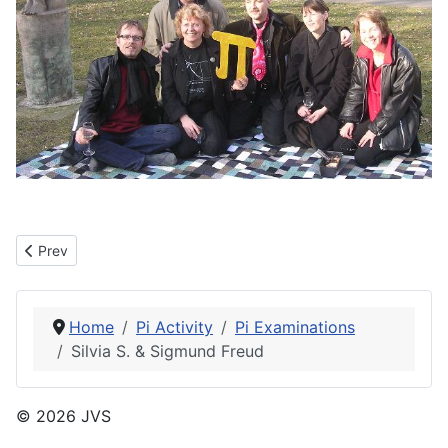
Previous article: Kolja M. & Paniko
Prev
Home
Pi Activity
Pi Examinations
Silvia S. & Sigmund Freud
© 2026 JVS