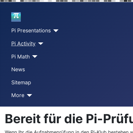
Home
Pi Presentations
Pi Activity
Pi Math
News
Sitemap
More
Bereit für die Pi-Prü
Wenn Ihr die Aufnahmeprüfung in den Pi-Klub bestehen woll