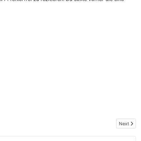
Next artic
Next