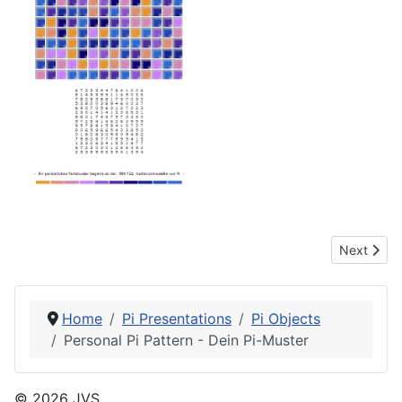
Next artic
Next
Home
Pi Presentations
Pi Objects
Personal Pi Pattern - Dein Pi-Muster
© 2026 JVS