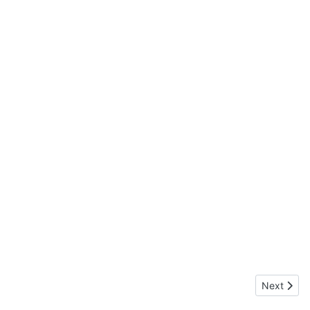
Next articl
Next