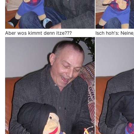
Aber wos kimmt denn itze???
Isch hoh's: Neine,