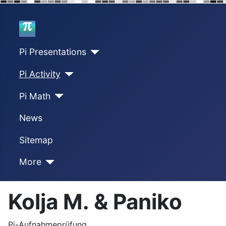
Home
Pi Presentations
Pi Activity
Pi Math
News
Sitemap
More
Kolja M. & Paniko
Pi-Aufnahmeprüfung