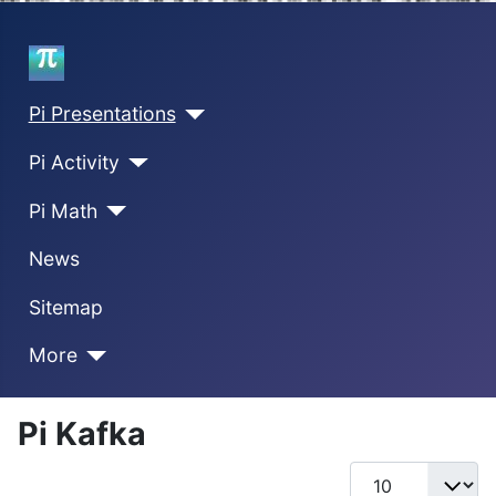
Home
Pi Presentations
Pi Activity
Pi Math
News
Sitemap
More
Pi Kafka
Display #