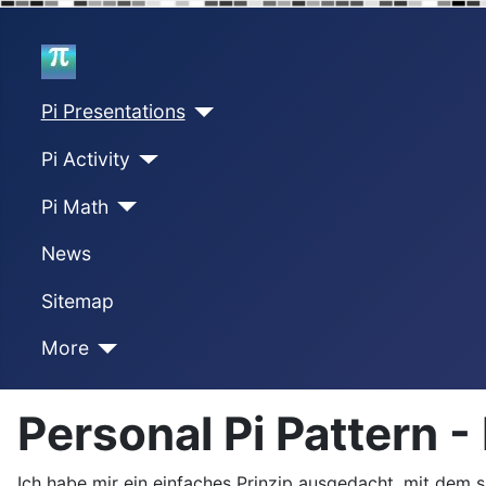
Home
Pi Presentations
Pi Activity
Pi Math
News
Sitemap
More
Personal Pi Pattern -
Ich habe mir ein einfaches Prinzip ausgedacht, mit dem si